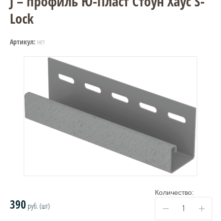
J – профиль Ю-Пласт Стоун Хаус S-
Lock
нет
Артикул:
Количество:
390
руб. (шт)
−
+