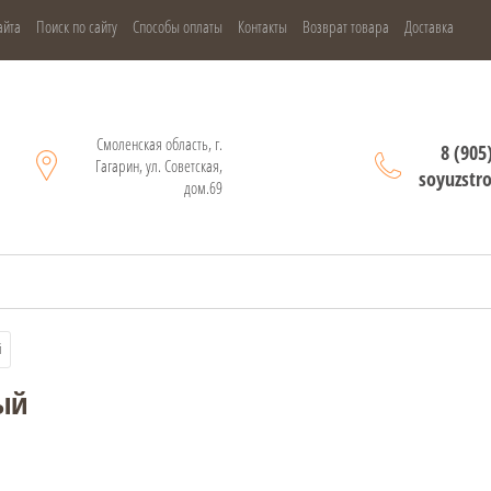
айта
Поиск по сайту
Способы оплаты
Контакты
Возврат товара
Доставка
Смоленская область, г.
8 (905
Гагарин, ул. Советская,
soyuzstr
дом.69
й
ый